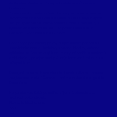
🚤 Výletná plavba po Dunaji – Bratislava – Čunovo –
Bratislava
Zažite nezabudnuteľnú 2-hodinovú plavbu na luxusnom
motorovom člne SeaRay a objavte krásy Dunaja z úplne
inej perspektívy! Vyrazíme priamo z centra Bratislavy a
vydáme sa smerom na juh – po prúde Dunaja až k
známemu vodnému dielu Čunovo.
Počas tejto pohodovej plavby si vychutnáte: panorámu
historického centra Bratislavy z vodnej hladiny, vrátane
výhľadov na Bratislavský hrad, mosty, nábrežie a modernú
architektúru, pokojné úseky Dunaja lemované prírodou a
lužnými lesmi.
Dunajské rameno, ktoré vás očarí svojou divokou krásou
zaujímavosti v okolí Čunova – známe vodné dielo, galéria
Danubiana.
Na palube vás čaká pohodlie, príjemná atmosféra a
možnosť občerstvenia.
Plavba je ideálna pre:
rodiny
páry