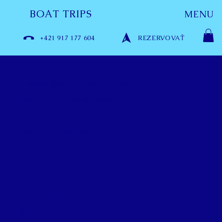
BOAT TRIPS
MENU
+421 917 177 604
REZERVOVAŤ
PLAVBA BRATISLAVA - ČUŇOVO
KDE:
BRATISLAVA
KEDY:
1.5h
PRAX:
DUNAJ
s kapitánom
POPIS: