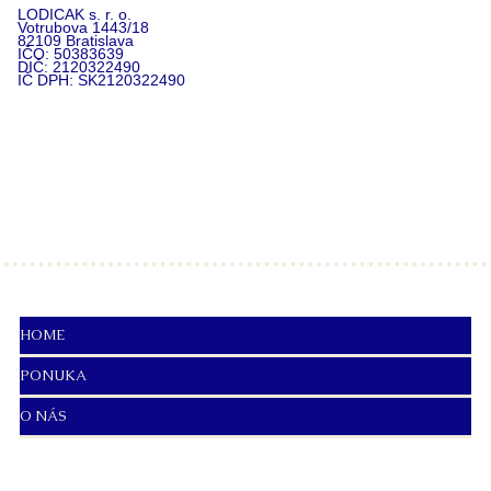
LODICAK s. r. o.
Votrubova 1443/18
82109 Bratislava
IČO: 50383639
DIČ: 2120322490
IČ DPH: SK
2120322490
HOME
PONUKA
O NÁS