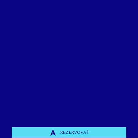
skupinky priateľov
firemné teambuildingy
aj ako originálny darček
REZERVOVAŤ